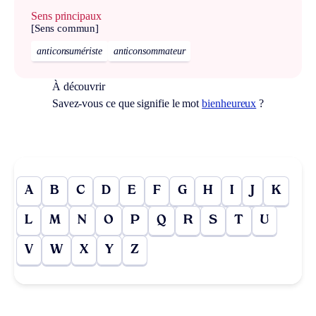
Sens principaux
[Sens commun]
anticonsumériste
anticonsommateur
À découvrir
Savez-vous ce que signifie le mot
bienheureux
?
A
B
C
D
E
F
G
H
I
J
K
L
M
N
O
P
Q
R
S
T
U
V
W
X
Y
Z