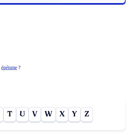
t
épéisme
?
T
U
V
W
X
Y
Z