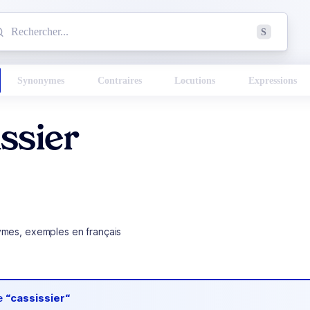
mmencez à chercher un mot dans le dictionnaire :
S
esults found.
Synonymes
Contraires
Locutions
Expressions
ssier
ymes, exemples en français
de
“cassissier“