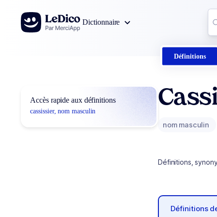
Aller au contenu
Co
Dictionnaire
0
r
Définitions
Cassi
Accès rapide aux définitions
cassissier, nom masculin
nom masculin
Définitions, synon
Définitions 