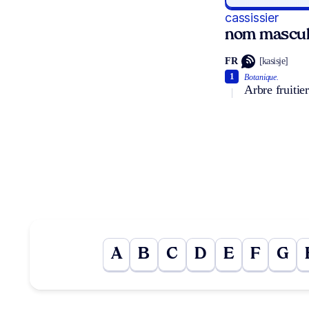
cassissier
nom mascul
FR
[kasisje]
1
Botanique.
Arbre fruitier
A
B
C
D
E
F
G