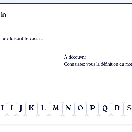
in
 produisant le cassis.
À découvrir
Connaissez-vous la définition du mo
H
I
J
K
L
M
N
O
P
Q
R
S