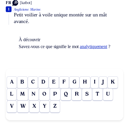
FR
[katbot]
1
Anglicisme.
Marine.
Petit voilier à voile unique montée sur un mât
avancé.
À découvrir
Savez-vous ce que signifie le mot
analytiquement
?
A
B
C
D
E
F
G
H
I
J
K
L
M
N
O
P
Q
R
S
T
U
V
W
X
Y
Z