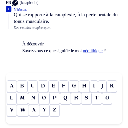
FR
[kataplɛktik]
1
Médecine.
Qui se rapporte à la cataplexie, à la perte brutale du
tonus musculaire.
Des troubles cataplectiques.
À découvrir
Savez-vous ce que signifie le mot
néolithique
?
A
B
C
D
E
F
G
H
I
J
K
L
M
N
O
P
Q
R
S
T
U
V
W
X
Y
Z