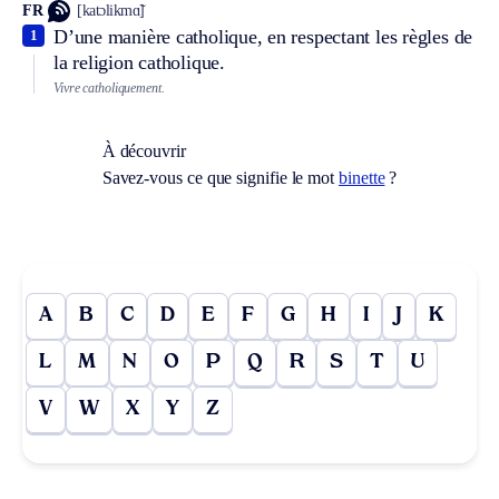
FR
[katɔlikmɑ̃]
D’une manière catholique, en respectant les règles de
1
la religion catholique.
Vivre catholiquement.
À découvrir
Savez-vous ce que signifie le mot
binette
?
A
B
C
D
E
F
G
H
I
J
K
L
M
N
O
P
Q
R
S
T
U
V
W
X
Y
Z