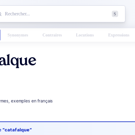
mmencez à chercher un mot dans le dictionnaire :
S
esults found.
Synonymes
Contraires
Locutions
Expressions
alque
ymes, exemples en français
de
“catafalque“