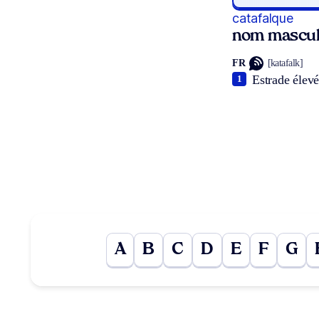
catafalque
nom mascul
FR
[katafalk]
Estrade élevée
1
A
B
C
D
E
F
G