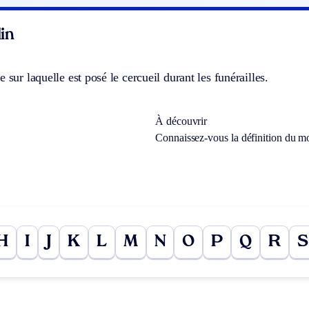
in
 sur laquelle est posé le cercueil durant les funérailles.
À découvrir
Connaissez-vous la définition du m
H
I
J
K
L
M
N
O
P
Q
R
S