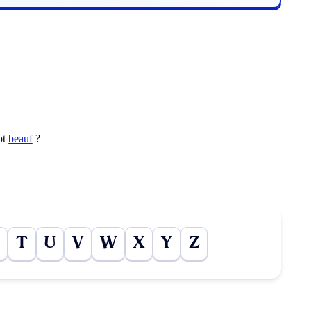
ot
beauf
?
T
U
V
W
X
Y
Z