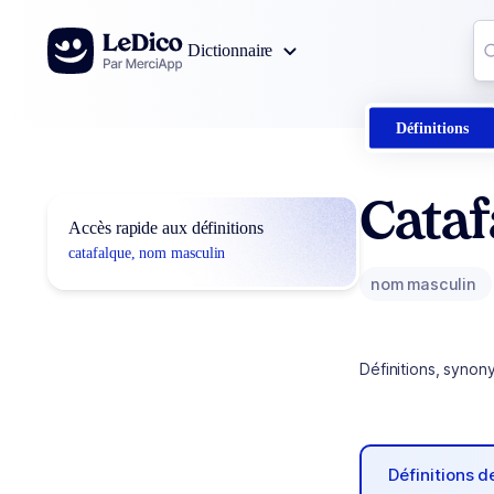
Aller au contenu
Co
Dictionnaire
0
r
Définitions
Cataf
Accès rapide aux définitions
catafalque, nom masculin
nom masculin
Définitions, synon
Définitions 