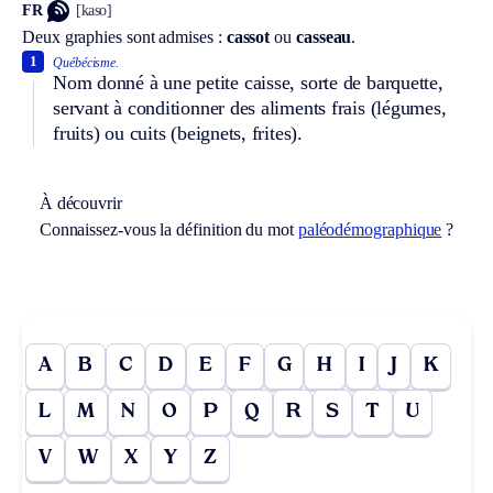
FR
[kaso]
Deux graphies sont admises :
cassot
ou
casseau
.
1
Québécisme.
Nom donné à une petite caisse, sorte de barquette,
servant à conditionner des aliments frais (légumes,
fruits) ou cuits (beignets, frites).
À découvrir
Connaissez-vous la définition du mot
paléodémographique
?
A
B
C
D
E
F
G
H
I
J
K
L
M
N
O
P
Q
R
S
T
U
V
W
X
Y
Z