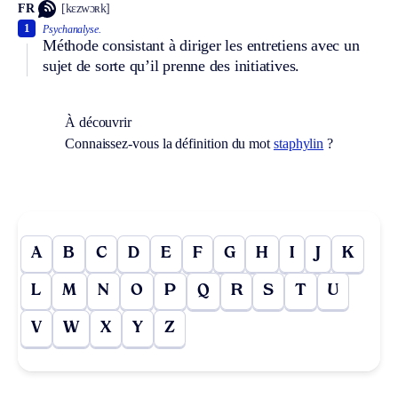
FR
[kɛzwɔʀk]
1
Psychanalyse.
Méthode consistant à diriger les entretiens avec un
sujet de sorte qu’il prenne des initiatives.
À découvrir
Connaissez-vous la définition du mot
staphylin
?
A
B
C
D
E
F
G
H
I
J
K
L
M
N
O
P
Q
R
S
T
U
V
W
X
Y
Z