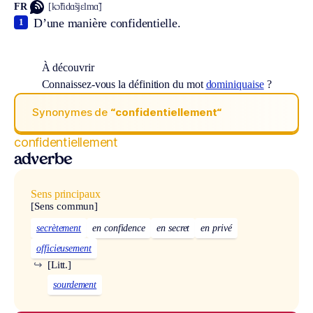
FR
[kɔ̃fidɑ̃sjɛlmɑ̃]
D’une manière confidentielle.
1
À découvrir
Connaissez-vous la définition du mot
dominiquaise
?
Synonymes de
“confidentiellement“
confidentiellement
adverbe
Sens principaux
[Sens commun]
secrètement
en confidence
en secret
en privé
officieusement
↪
[Litt.]
sourdement