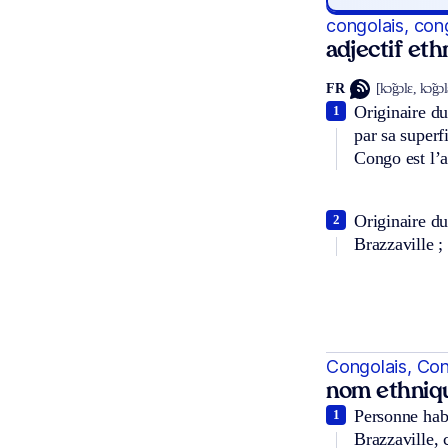
congolais, con
adjectif et
FR
[kɔ̃gɔlɛ, kɔ̃gɔ
Originaire d
1
par sa superf
Congo est l’
Originaire du
2
Brazzaville ;
Congolais, Con
nom ethniq
Personne hab
1
Brazzaville, 