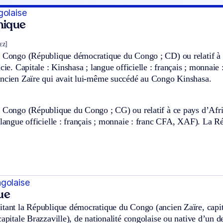
golaise
hnique
lɛz]
u Congo (République démocratique du Congo ; CD) ou relatif à c
icie. Capitale : Kinshasa ; langue officielle : français ; monna
ancien Zaïre qui avait lui-même succédé au Congo Kinshasa.
 Congo (République du Congo ; CG) ou relatif à ce pays d’Afriqu
 langue officielle : français ; monnaie : franc CFA, XAF). La 
golaise
ue
itant la République démocratique du Congo (ancien Zaïre, cap
capitale Brazzaville), de nationalité congolaise ou native d’un d