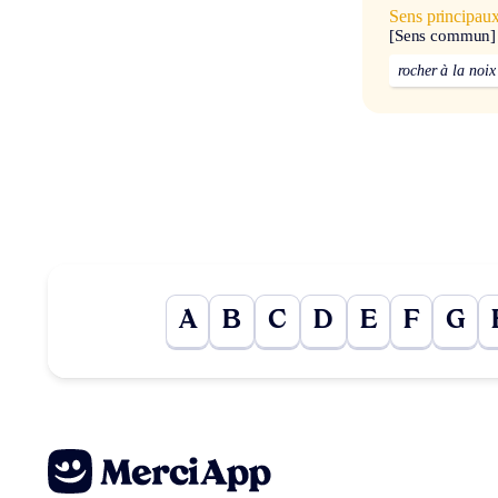
Sens principau
[Sens commun]
rocher à la noix
A
B
C
D
E
F
G