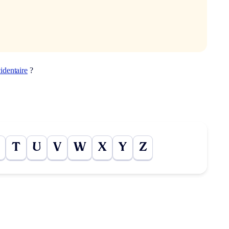
cidentaire
?
T
U
V
W
X
Y
Z