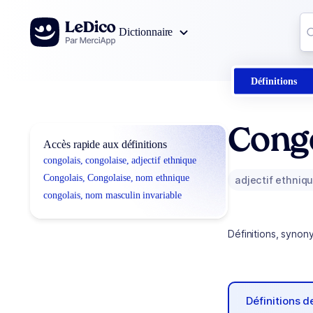
Aller au contenu
Co
Dictionnaire
0
r
Définitions
Congo
Accès rapide aux définitions
congolais, congolaise, adjectif ethnique
Congolais, Congolaise, nom ethnique
adjectif ethniq
congolais, nom masculin invariable
Définitions, synon
Définitions 