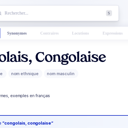
mmencez à chercher un mot dans le dictionnaire :
S
esults found.
Synonymes
Contraires
Locutions
Expressions
lais, Congolaise
ue
nom ethnique
nom masculin
ymes, exemples en français
de
“congolais, congolaise“