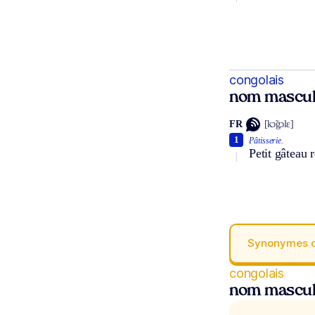
congolais
nom masculi
FR
[kɔ̃gɔlɛ]
1
Pâtisserie.
Petit gâteau 
Synonymes 
congolais
nom masculi