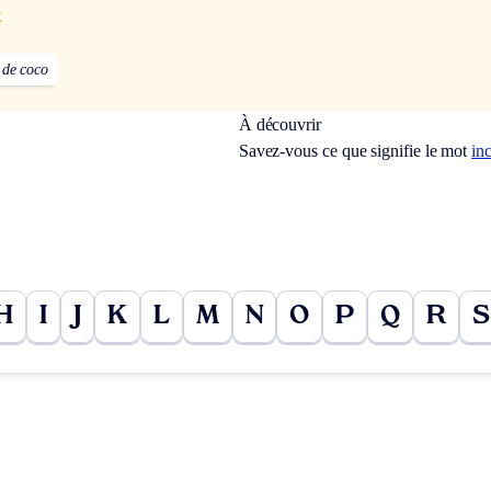
x
 de coco
À découvrir
Savez-vous ce que signifie le mot
in
H
I
J
K
L
M
N
O
P
Q
R
S