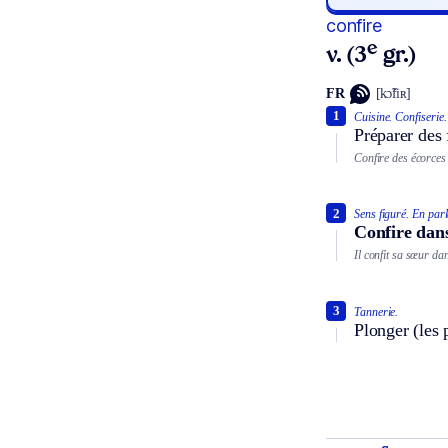
confire
e
v. (3
gr.)
FR
[kɔ̃fiʀ]
1
Cuisine.
Confiserie.
Préparer des 
Confire des écorces
2
Sens figuré.
En parl
Confire dan
Il confit sa sœur dan
3
Tannerie.
Plonger (les 