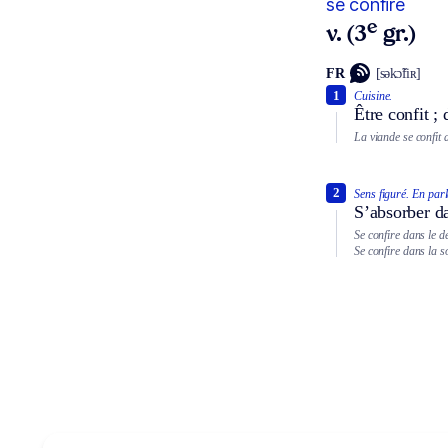
se confire
e
v. (3
gr.)
FR
[səkɔ̃fiʀ]
1
Cuisine.
Être confit ; 
La viande se confit 
2
Sens figuré.
En parl
S’absorber da
Se confire dans le 
Se confire dans la so