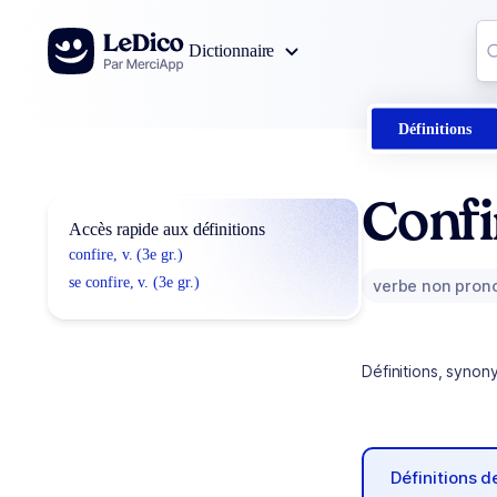
Aller au contenu
Co
Dictionnaire
0
r
Définitions
Confi
Accès rapide aux définitions
confire, v. (3e gr.)
se confire, v. (3e gr.)
verbe non pron
Définitions, synon
Définitions 