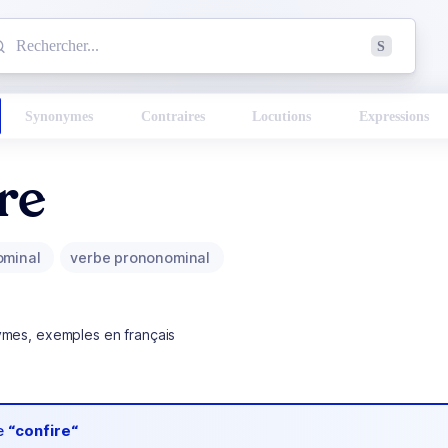
mmencez à chercher un mot dans le dictionnaire :
S
esults found.
Synonymes
Contraires
Locutions
Expressions
re
ominal
verbe prononominal
ymes, exemples en français
de
“confire“