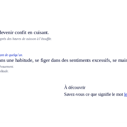
devenir confit en cuisant.
après des heures de cuisson à l’étouffée.
ant de quelqu’un.
ns une habitude, se figer dans des sentiments excessifs, se main
dévouement.
litude.
À découvrir
Savez-vous ce que signifie le mot
l