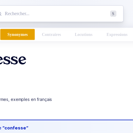
mmencez à chercher un mot dans le dictionnaire :
S
esults found.
Synonymes
Contraires
Locutions
Expressions
esse
ymes, exemples en français
de
“confesse“