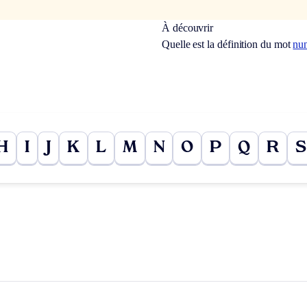
À découvrir
Quelle est la définition du mot
nu
H
I
J
K
L
M
N
O
P
Q
R
S