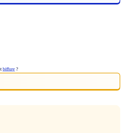
ot
biffure
?