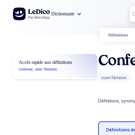
Aller au contenu
Co
Dictionnaire
0
r
Définitions
Conf
Accès rapide aux définitions
confesse, nom féminin
nom féminin
Définitions, synon
Définitions 