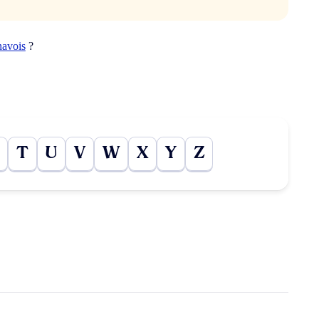
navois
?
T
U
V
W
X
Y
Z