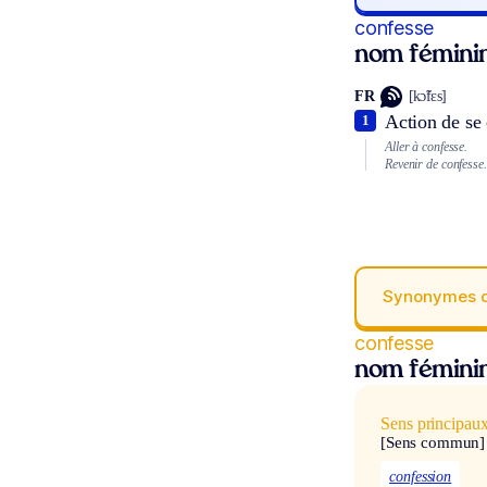
confesse
nom fémini
FR
[kɔ̃fɛs]
Action de se 
1
Aller à confesse.
Revenir de confesse.
Synonymes 
confesse
nom fémini
Sens principau
[Sens commun]
confession