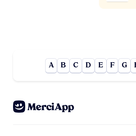
A
B
C
D
E
F
G