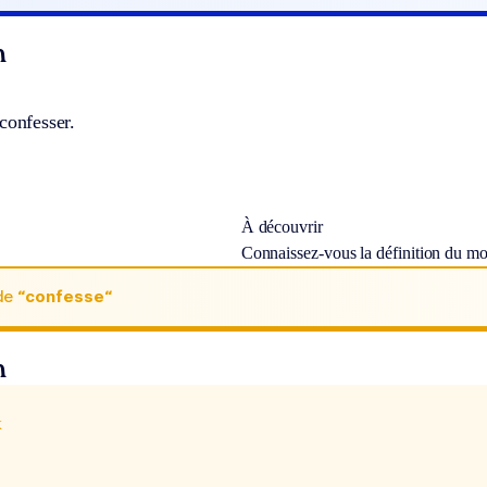
n
confesser.
À découvrir
Connaissez-vous la définition du m
de
“confesse“
n
x