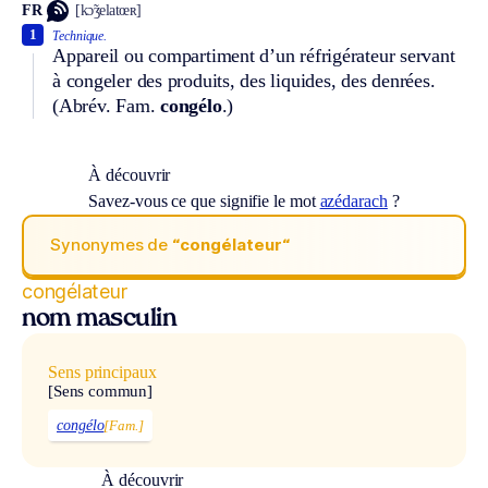
FR
[kɔ̃ʒelatœʀ]
1
Technique.
Appareil ou compartiment d’un réfrigérateur servant
à congeler des produits, des liquides, des denrées.
(
Abrév.
Fam.
congélo
.)
À découvrir
Savez-vous ce que signifie le mot
azédarach
?
Synonymes de
“congélateur“
congélateur
nom masculin
Sens principaux
[Sens commun]
congélo
[Fam.]
À découvrir