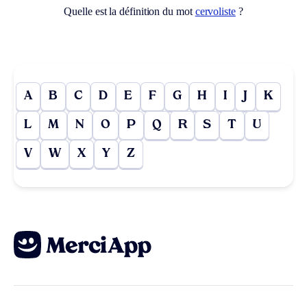
Quelle est la définition du mot
cervoliste
?
A
B
C
D
E
F
G
H
I
J
K
L
M
N
O
P
Q
R
S
T
U
V
W
X
Y
Z