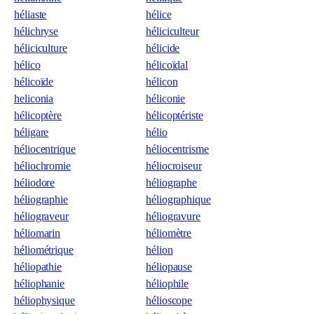
héliaste
hélice
hélichryse
héliciculteur
héliciculture
hélicide
hélico
hélicoïdal
hélicoïde
hélicon
heliconia
héliconie
hélicoptère
hélicoptériste
héligare
hélio
héliocentrique
héliocentrisme
héliochromie
héliocroiseur
héliodore
héliographe
héliographie
héliographique
héliograveur
héliogravure
héliomarin
héliomètre
héliométrique
hélion
héliopathie
héliopause
héliophanie
héliophile
héliophysique
hélioscope