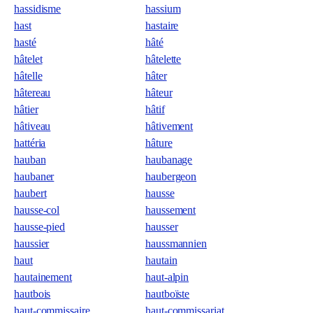
hassidisme
hassium
hast
hastaire
hasté
hâté
hâtelet
hâtelette
hâtelle
hâter
hâtereau
hâteur
hâtier
hâtif
hâtiveau
hâtivement
hattéria
hâture
hauban
haubanage
haubaner
haubergeon
haubert
hausse
hausse-col
haussement
hausse-pied
hausser
haussier
haussmannien
haut
hautain
hautainement
haut-alpin
hautbois
hautboïste
haut-commissaire
haut-commissariat