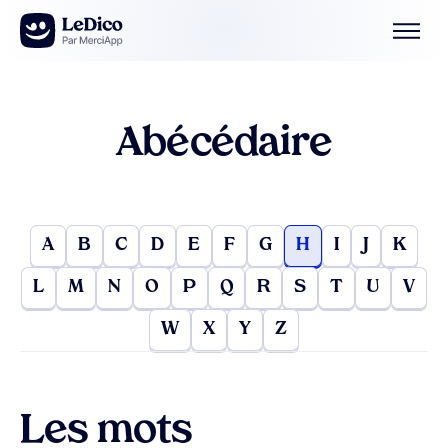
Aller au contenu
Abécédaire
A
B
C
D
E
F
G
H
I
J
K
L
M
N
O
P
Q
R
S
T
U
V
W
X
Y
Z
Les mots