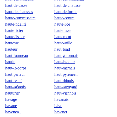
haut-de-casse
haut-de-chausse
haut-de-chausses
haut-de-forme
haute-commissaire
haute-contre
haute-fidélité
haute-lice
haute-licier
haute-lisse
haute-lissier
hautement
hautesse
haute-taille
hauteur
haut-fond
haut-fourneau
haut-garonnais
hautin
haut-le-cœur
haut-le-corps
haut-marnais
haut-parleur
haut-pyrénéen
haut-relief
haut-rhinois
haut-saônois
haut-savoyard
hauturier
haut-viennois
havage
havanais
havane
hâve
haveneau
havenet