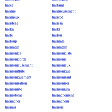
haret
harfang
hargne
hargneusement
hargneux
haricot
haridelle
harissa
harka
harki
harle
harlou
harloup
harmale
harmatan
harmattan
harmonica
harmoniciste
harmonicorde
harmonie
harmonieusement
harmonieux
harmoniflûte
harmonique
harmoniquement
harmonisant
harmonisation
harmoniser
harmoniste
harmonium
harmotome
harnachement
harnacher
harnacheur
harnais
harnois