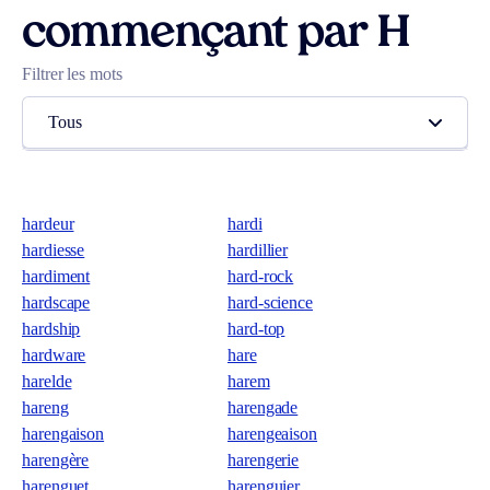
commençant par H
Filtrer les mots
Tous
hardeur
hardi
hardiesse
hardillier
hardiment
hard-rock
hardscape
hard-science
hardship
hard-top
hardware
hare
harelde
harem
hareng
harengade
harengaison
harengeaison
harengère
harengerie
harenguet
harenguier