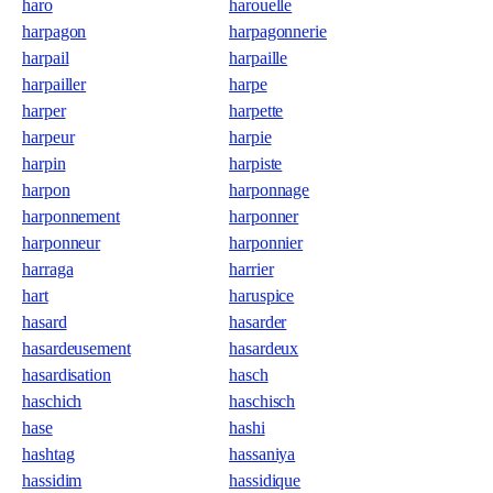
haro
harouelle
harpagon
harpagonnerie
harpail
harpaille
harpailler
harpe
harper
harpette
harpeur
harpie
harpin
harpiste
harpon
harponnage
harponnement
harponner
harponneur
harponnier
harraga
harrier
hart
haruspice
hasard
hasarder
hasardeusement
hasardeux
hasardisation
hasch
haschich
haschisch
hase
hashi
hashtag
hassaniya
hassidim
hassidique