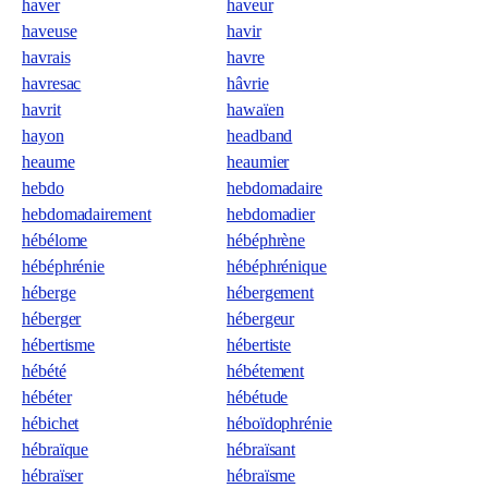
haver
haveur
haveuse
havir
havrais
havre
havresac
hâvrie
havrit
hawaïen
hayon
headband
heaume
heaumier
hebdo
hebdomadaire
hebdomadairement
hebdomadier
hébélome
hébéphrène
hébéphrénie
hébéphrénique
héberge
hébergement
héberger
hébergeur
hébertisme
hébertiste
hébété
hébétement
hébéter
hébétude
hébichet
héboïdophrénie
hébraïque
hébraïsant
hébraïser
hébraïsme