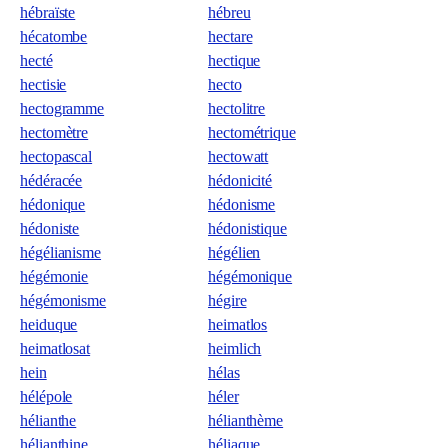
hébraïste
hébreu
hécatombe
hectare
hecté
hectique
hectisie
hecto
hectogramme
hectolitre
hectomètre
hectométrique
hectopascal
hectowatt
hédéracée
hédonicité
hédonique
hédonisme
hédoniste
hédonistique
hégélianisme
hégélien
hégémonie
hégémonique
hégémonisme
hégire
heiduque
heimatlos
heimatlosat
heimlich
hein
hélas
hélépole
héler
hélianthe
hélianthème
hélianthine
héliaque