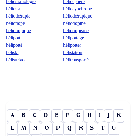
héliosismologie
héliosphère
héliostat
héliosynchrone
héliothérapie
héliothérapique
héliotrope
héliotropine
héliotropique
héliotropisme
héliport
héliportage
héliporté
héliporter
héliski
hélistation
hélisurface
hélitransporté
A
B
C
D
E
F
G
H
I
J
K
L
M
N
O
P
Q
R
S
T
U