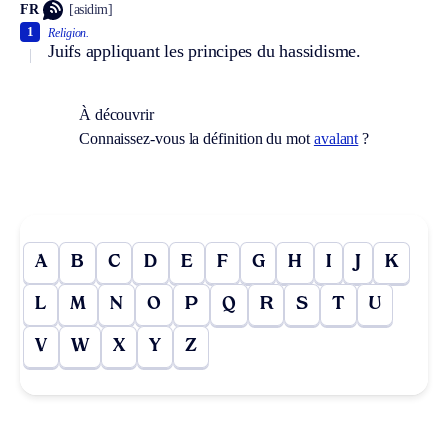
FR
[asidim]
1
Religion.
Juifs appliquant les principes du hassidisme.
À découvrir
Connaissez-vous la définition du mot
avalant
?
A
B
C
D
E
F
G
H
I
J
K
L
M
N
O
P
Q
R
S
T
U
V
W
X
Y
Z