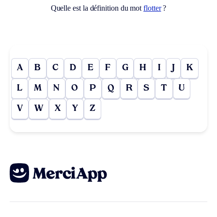
Quelle est la définition du mot
flotter
?
A
B
C
D
E
F
G
H
I
J
K
L
M
N
O
P
Q
R
S
T
U
V
W
X
Y
Z