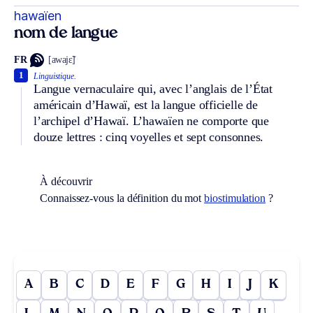
hawaïen
nom de langue
FR
[awajɛ̃]
1
Linguistique.
Langue vernaculaire qui, avec l’anglais de l’État
américain d’Hawaï, est la langue officielle de
l’archipel d’Hawaï. L’hawaïen ne comporte que
douze lettres : cinq voyelles et sept consonnes.
À découvrir
Connaissez-vous la définition du mot
biostimulation
?
A
B
C
D
E
F
G
H
I
J
K