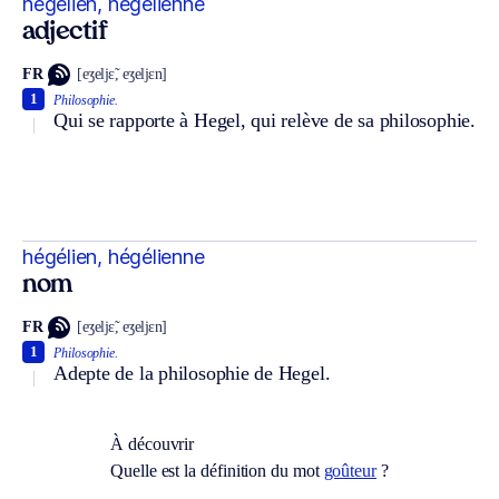
hégélien, hégélienne
adjectif
FR
[eʒeljɛ̃, eʒeljɛn]
1
Philosophie.
Qui se rapporte à Hegel, qui relève de sa philosophie.
hégélien, hégélienne
nom
FR
[eʒeljɛ̃, eʒeljɛn]
1
Philosophie.
Adepte de la philosophie de Hegel.
À découvrir
Quelle est la définition du mot
goûteur
?