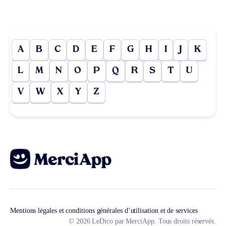
A
B
C
D
E
F
G
H
I
J
K
L
M
N
O
P
Q
R
S
T
U
V
W
X
Y
Z
Mentions légales et conditions générales d’utilisation et de services
© 2026 LeDico par MerciApp. Tous droits réservés.