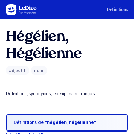
Aller au contenu
Définitions
Hégélien,
Hégélienne
adjectif
nom
Définitions, synonymes, exemples en français
Définitions de
“hégélien, hégélienne“