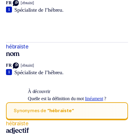
FR
[ebʀaist]
Spécialiste de l’hébreu.
1
hébraïste
nom
FR
[ebʀaist]
Spécialiste de l’hébreu.
1
À découvrir
Quelle est la définition du mot
linéament
?
Synonymes de
“hébraïste“
hébraïste
adjectif