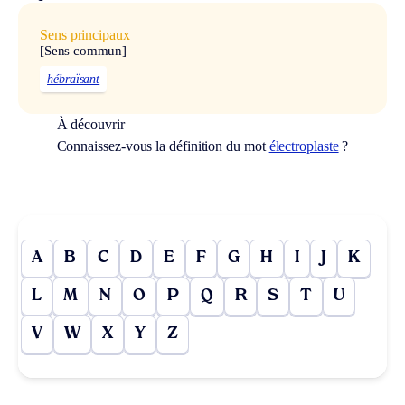
Sens principaux
[Sens commun]
hébraïsant
À découvrir
Connaissez-vous la définition du mot
électroplaste
?
A
B
C
D
E
F
G
H
I
J
K
L
M
N
O
P
Q
R
S
T
U
V
W
X
Y
Z