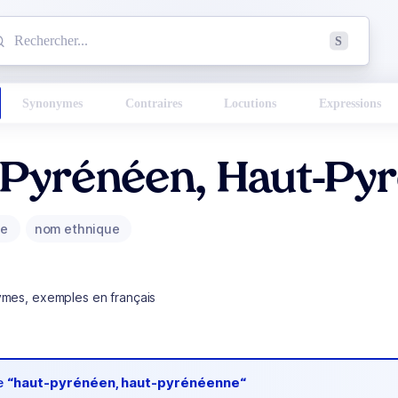
mmencez à chercher un mot dans le dictionnaire :
S
esults found.
Synonymes
Contraires
Locutions
Expressions
-Pyrénéen, Haut-Py
ue
nom ethnique
ymes, exemples en français
de
“haut-pyrénéen, haut-pyrénéenne“