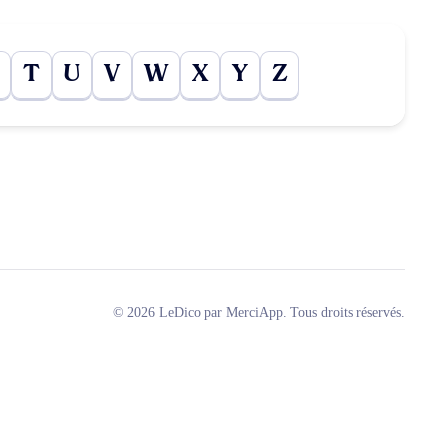
T
U
V
W
X
Y
Z
© 2026 LeDico par MerciApp. Tous droits réservés.