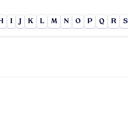
H
I
J
K
L
M
N
O
P
Q
R
S