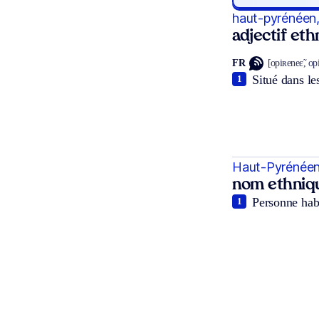
haut-pyrénéen
adjectif et
FR
[opiʀeneɛ̃, o
Situé dans le
1
Haut-Pyrénéen
nom ethniq
Personne hab
1