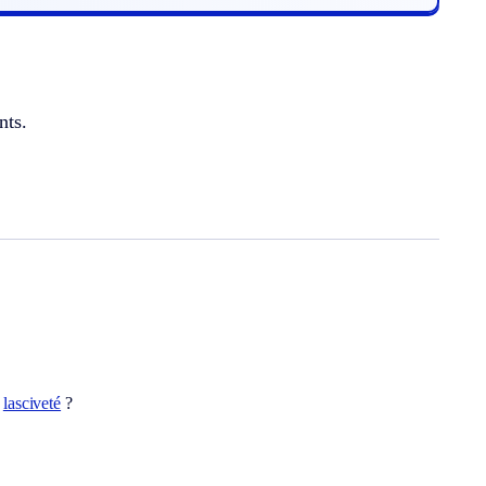
nts.
t
lasciveté
?