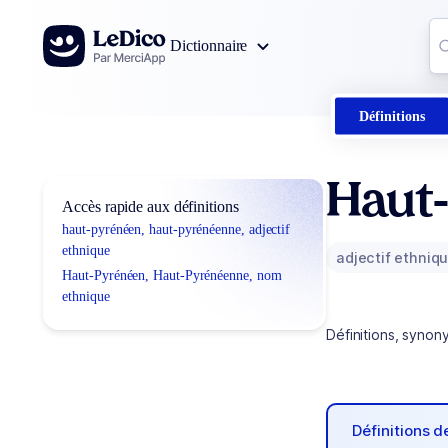
Aller au contenu
Co
Dictionnaire
0
r
Définitions
Haut
Accès rapide aux définitions
haut-pyrénéen, haut-pyrénéenne, adjectif
ethnique
adjectif ethniq
Haut-Pyrénéen, Haut-Pyrénéenne, nom
ethnique
Définitions, synon
Définitions 