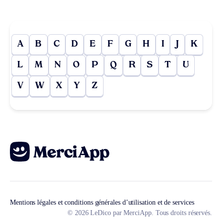
A
B
C
D
E
F
G
H
I
J
K
L
M
N
O
P
Q
R
S
T
U
V
W
X
Y
Z
Mentions légales et conditions générales d’utilisation et de services
© 2026 LeDico par MerciApp. Tous droits réservés.