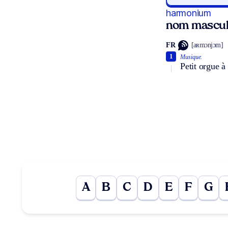
harmonium
nom mascul
FR
[aʀmɔnjɔm]
1
Musique.
Petit orgue à 
A
B
C
D
E
F
G