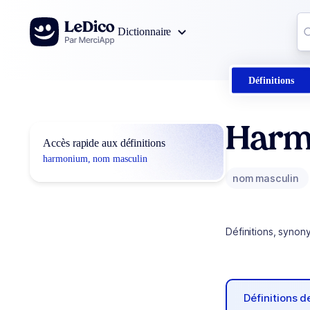
Aller au contenu
Co
Dictionnaire
0
r
Définitions
Harm
Accès rapide aux définitions
harmonium, nom masculin
nom masculin
Définitions, synon
Définitions 