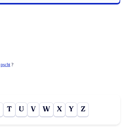
t
pscht
?
T
U
V
W
X
Y
Z