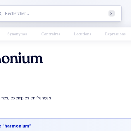
mmencez à chercher un mot dans le dictionnaire :
S
esults found.
Synonymes
Contraires
Locutions
Expressions
onium
ymes, exemples en français
de
“harmonium“