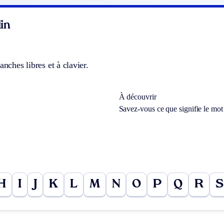
in
anches libres et à clavier.
À découvrir
Savez-vous ce que signifie le mo
H
I
J
K
L
M
N
O
P
Q
R
S