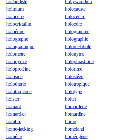
hollandiste
hollywoodien
holmium
holocauste
holocène
holocentre
holocristallin
holoèdre
holoédrie
hologramme
holographe
holographie
holographique
holométabole
holomètre
holonyme
holonymie
holophrastique
holoprotéine
holorime
holoside
holostéen
holothurie
holotropique
holotropisme
holotype
holster
holter
homard
homarderie
homardier
homardine
hombre
home
home-jacking
homeland
homélie
homéogène