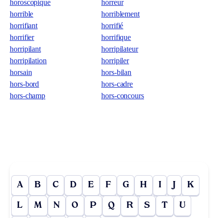
horoscopique
horreur
horrible
horriblement
horrifiant
horrifié
horrifier
horrifique
horripilant
horripilateur
horripilation
horripiler
horsain
hors-bilan
hors-bord
hors-cadre
hors-champ
hors-concours
A
B
C
D
E
F
G
H
I
J
K
L
M
N
O
P
Q
R
S
T
U