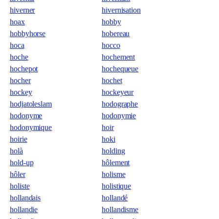
hiverner
hivernisation
hoax
hobby
hobbyhorse
hobereau
hoca
hocco
hoche
hochement
hochepot
hochequeue
hocher
hochet
hockey
hockeyeur
hodjatoleslam
hodographe
hodonyme
hodonymie
hodonymique
hoir
hoirie
hoki
holà
holding
hold-up
hôlement
hôler
holisme
holiste
holistique
hollandais
hollandé
hollandie
hollandisme