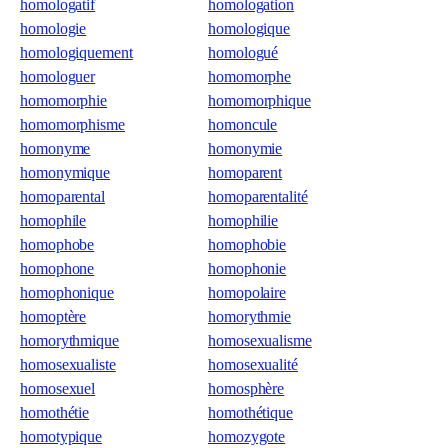
homologatif
homologation
homologie
homologique
homologiquement
homologué
homologuer
homomorphe
homomorphie
homomorphique
homomorphisme
homoncule
homonyme
homonymie
homonymique
homoparent
homoparental
homoparentalité
homophile
homophilie
homophobe
homophobie
homophone
homophonie
homophonique
homopolaire
homoptère
homorythmie
homorythmique
homosexualisme
homosexualiste
homosexualité
homosexuel
homosphère
homothétie
homothétique
homotypique
homozygote