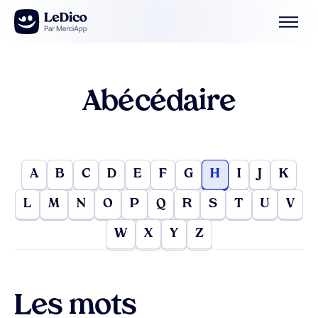
Aller au contenu
Abécédaire
A
B
C
D
E
F
G
H
I
J
K
L
M
N
O
P
Q
R
S
T
U
V
W
X
Y
Z
Les mots