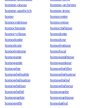
homme-oiseau
homme-orchestre
homme-sandwich
homme-tronc
homo
homocentre
homocentrique
homocerque
homochromie
homocinétique
homocyclique
homodonte
homodontie
homodoxe
homodoxie
homoérotique
homoérotisme
homofocal
homogame
homogamétique
homogamie
homogamique
homogène
homogénéifier
homogénéisable
homogénéisateur
homogénéisation
homogénéisé
homogénéiser
homogénéiseur
homogénéité
homographe
homographie
homographique
homogreffe
homolatéral