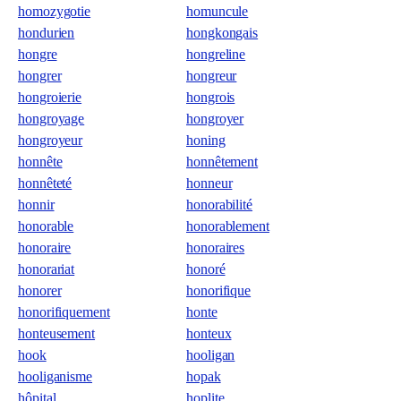
homozygotie
homuncule
hondurien
hongkongais
hongre
hongreline
hongrer
hongreur
hongroierie
hongrois
hongroyage
hongroyer
hongroyeur
honing
honnête
honnêtement
honnêteté
honneur
honnir
honorabilité
honorable
honorablement
honoraire
honoraires
honorariat
honoré
honorer
honorifique
honorifiquement
honte
honteusement
honteux
hook
hooligan
hooliganisme
hopak
hôpital
hoplite