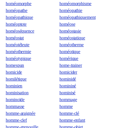
homéomorphe
homéomorphisme
homéopathe
homéopathie
homéopathique
homéopathiquement
homéoptote
homéose
homéoséquence
homéostasie
homéostat
homéostatique
homéotéleute
homéotherme
homéothermie
homéotique
homéotypique
homérique
homespun
home-trainer
homicide
homicider
homilétique
hominidé
hominien
homininé
hominisation
hominisé
hominoïde
hommage
hommasse
homme
homme-araignée
homme-clé
homme-clef
homme-enfant
homme-grenouille
homme-objet