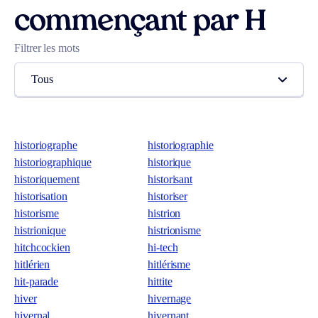
commençant par H
Filtrer les mots
Tous
historiographe
historiographie
historiographique
historique
historiquement
historisant
historisation
historiser
historisme
histrion
histrionique
histrionisme
hitchcockien
hi-tech
hitlérien
hitlérisme
hit-parade
hittite
hiver
hivernage
hivernal
hivernant