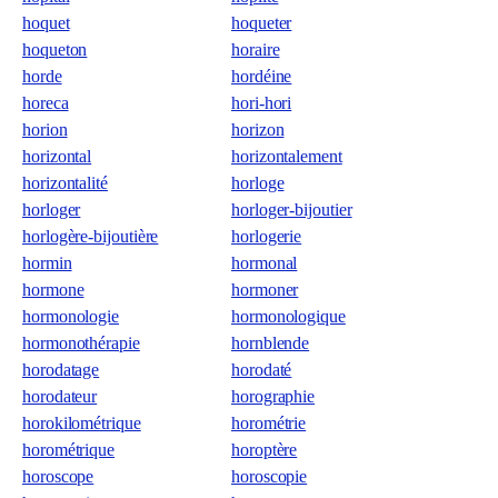
hoquet
hoqueter
hoqueton
horaire
horde
hordéine
horeca
hori-hori
horion
horizon
horizontal
horizontalement
horizontalité
horloge
horloger
horloger-bijoutier
horlogère-bijoutière
horlogerie
hormin
hormonal
hormone
hormoner
hormonologie
hormonologique
hormonothérapie
hornblende
horodatage
horodaté
horodateur
horographie
horokilométrique
horométrie
horométrique
horoptère
horoscope
horoscopie