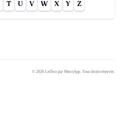
T
U
V
W
X
Y
Z
© 2026 LeDico par MerciApp. Tous droits réservés.