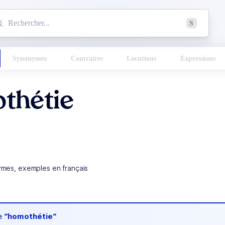
mmencez à chercher un mot dans le dictionnaire :
S
esults found.
Synonymes
Contraires
Locutions
Expressions
thétie
ymes, exemples en français
de
“homothétie“