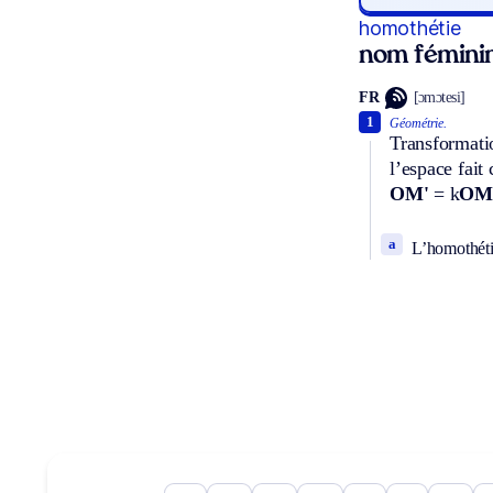
homothétie
nom fémini
FR
[ɔmɔtesi]
1
Géométrie.
Transformatio
l’espace fait
OM'
= k
O
a
L’homothétie