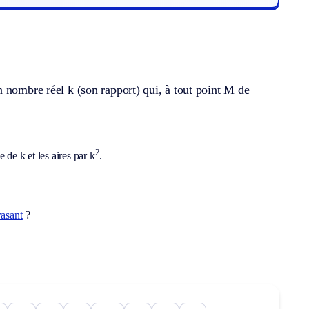
 nombre réel k (son rapport) qui, à tout point M de
2
 de k et les aires par k
.
rasant
?