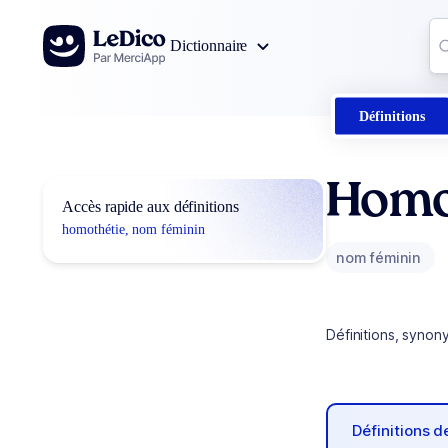
Aller au contenu
Co
Dictionnaire
0
r
Définitions
Homo
Accès rapide aux définitions
homothétie, nom féminin
nom féminin
Définitions, synon
Définitions 