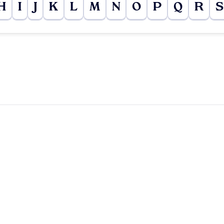
H
I
J
K
L
M
N
O
P
Q
R
S