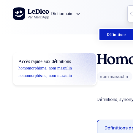
Aller au contenu
Co
Dictionnaire
0
r
Définitions
Homo
Accès rapide aux définitions
homomorphisme, nom masculin
homomorphisme, nom masculin
nom masculin
Définitions, synon
Définitions 