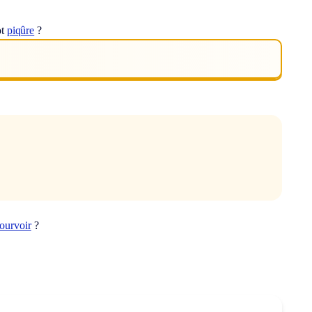
ot
piqûre
?
ourvoir
?