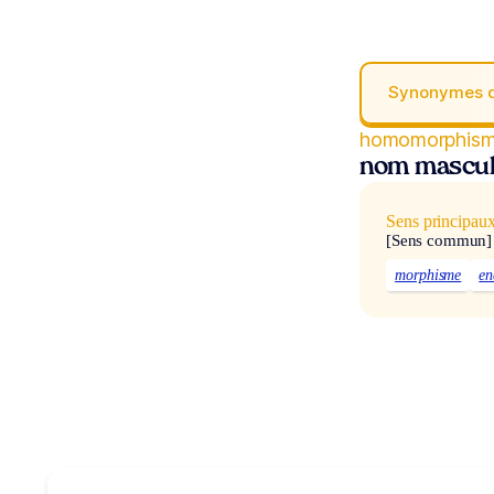
Synonymes 
homomorphis
nom mascul
Sens principau
[Sens commun]
morphisme
en