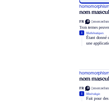
homomorphis
nom mascul
FR
[ɔmomɔʀfism
Trois termes peuven
1
Mathématiques.
Étant donné 
une applicati
homomorphis
nom mascul
FR
[ɔmomɔʀfism
1
Minéralogie.
Fait pour des