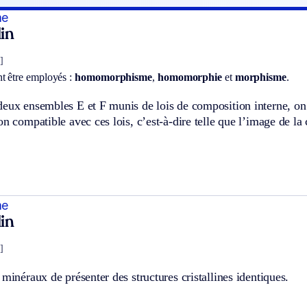
me
in
]
t être employés :
homomorphisme
,
homomorphie
et
morphisme
.
deux ensembles E et F munis de lois de composition interne, 
on compatible avec ces lois, c’est-à-dire telle que l’image de 
me
in
]
 minéraux de présenter des structures cristallines identiques.