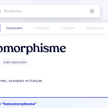
mmencez à chercher un mot dans le dictionnaire :
S
esults found.
Synonymes
Contraires
Locutions
Expressions
morphisme
nom masculin
ymes, exemples en français
de
“homomorphisme“