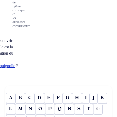
du
rythme
cardiaque
et
les
anomalies
coronariennes.
couvrir
le est la
nition du
quignolle
?
A
B
C
D
E
F
G
H
I
J
K
L
M
N
O
P
Q
R
S
T
U