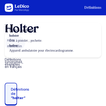
Aller au contenu
Définitions
Holter
Ne pas confondre
holster
nom
Étui à pistolet ; pochette.
holter
masculin
Appareil ambulatoire pour électrocardiogramme.
Définitions,
synonymes,
exemples
en français
Définitions
de
“holter“