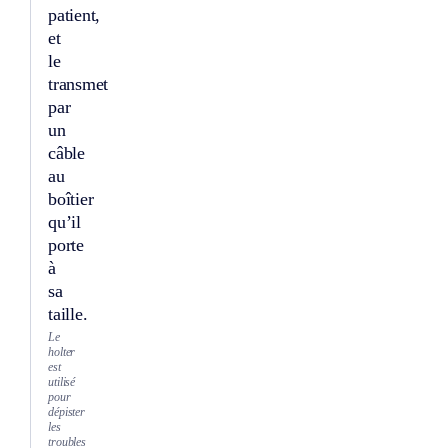
patient,
et
le
transmet
par
un
câble
au
boîtier
qu’il
porte
à
sa
taille.
Le
holter
est
utilisé
pour
dépister
les
troubles