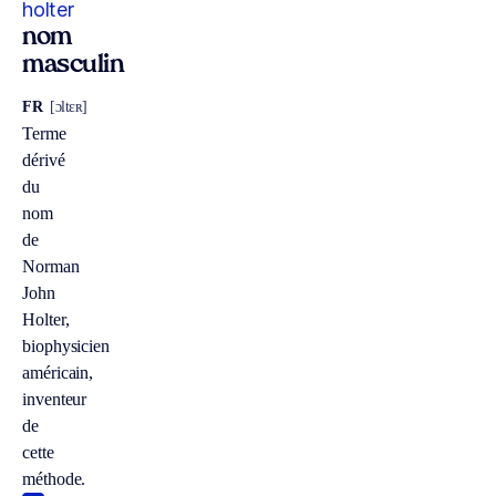
holter
nom
masculin
FR
[ɔltɛʀ]
Terme
dérivé
du
nom
de
Norman
John
Holter,
biophysicien
américain,
inventeur
de
cette
méthode.