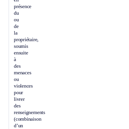
présence
du
ou
de
la
propriétaire,
soumis
ensuite
à
des
menaces
ou
violences
pour
livrer
des
renseignements
(combinaison
d’un