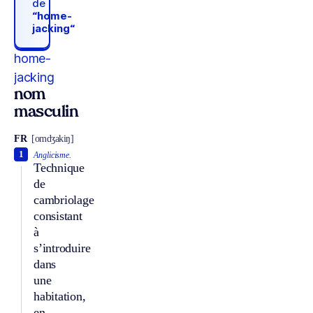
de
“home-
jacking“
home-
jacking
nom
masculin
FR
[omdʒakiŋ]
1
Anglicisme.
Technique
de
cambriolage
consistant
à
s’introduire
dans
une
habitation,
en