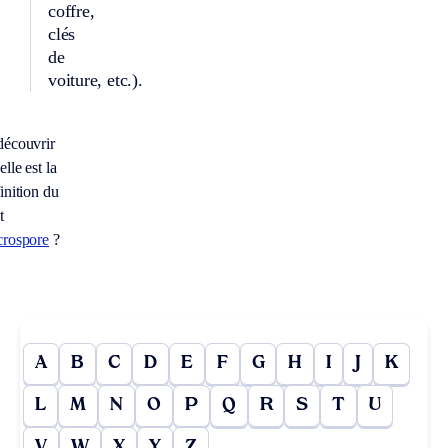
coffre,
clés
de
voiture, etc.).
découvrir
lle est la
inition du
t
crospore
?
A
B
C
D
E
F
G
H
I
J
K
L
M
N
O
P
Q
R
S
T
U
V
W
X
Y
Z