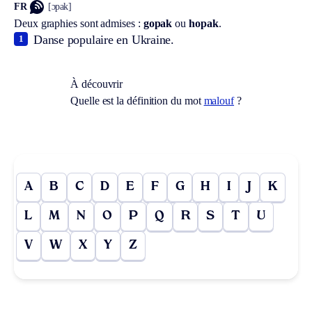
FR
[ɔpak]
Deux graphies sont admises :
gopak
ou
hopak
.
Danse populaire en Ukraine.
1
À découvrir
Quelle est la définition du mot
malouf
?
A
B
C
D
E
F
G
H
I
J
K
L
M
N
O
P
Q
R
S
T
U
V
W
X
Y
Z