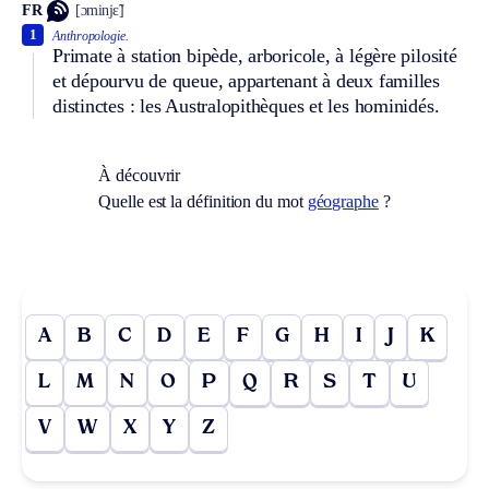
FR
[ɔminjɛ̃]
1
Anthropologie.
Primate à station bipède, arboricole, à légère pilosité
et dépourvu de queue, appartenant à deux familles
distinctes : les Australopithèques et les hominidés.
À découvrir
Quelle est la définition du mot
géographe
?
A
B
C
D
E
F
G
H
I
J
K
L
M
N
O
P
Q
R
S
T
U
V
W
X
Y
Z