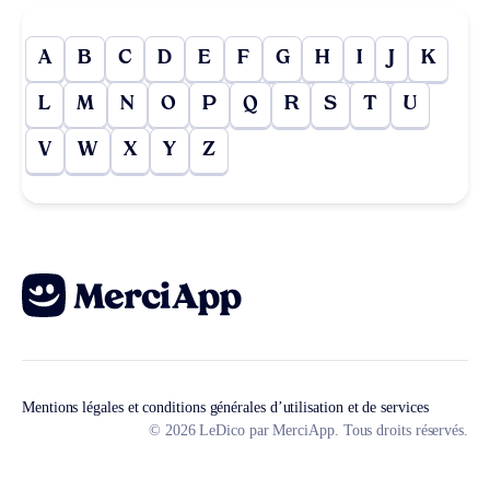
A
B
C
D
E
F
G
H
I
J
K
L
M
N
O
P
Q
R
S
T
U
V
W
X
Y
Z
Mentions légales et conditions générales d’utilisation et de services
© 2026 LeDico par MerciApp. Tous droits réservés.