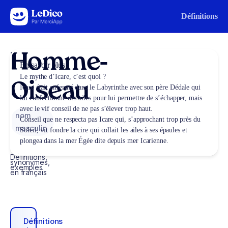
Aller au contenu
Définitions
Homme-
En savoir plus
Le mythe d’Icare, c’est quoi ?
Oiseau
Icare était enfermé dans le Labyrinthe avec son père Dédale qui
lui confectionne des ailes pour lui permettre de s’échapper, mais
avec le vif conseil de ne pas s’élever trop haut.
nom
Conseil que ne respecta pas Icare qui, s’approchant trop près du
masculin
Soleil, vit fondre la cire qui collait les ailes à ses épaules et
plongea dans la mer Égée dite depuis mer Icarienne.
Définitions,
synonymes,
exemples
en français
Définitions