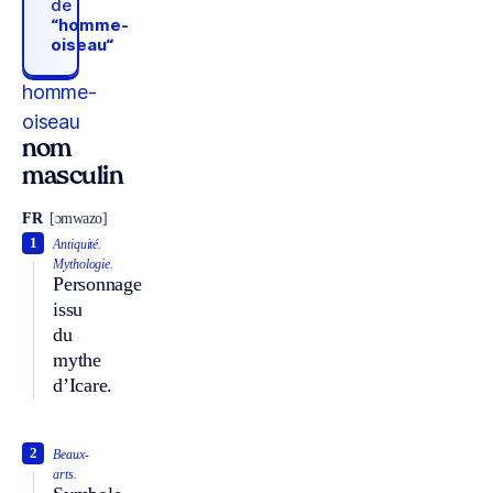
de
“homme-
oiseau“
homme-
oiseau
nom
masculin
FR
[ɔmwazo]
1
Antiquité.
Mythologie.
Personnage
issu
du
mythe
d’Icare.
2
Beaux-
arts.