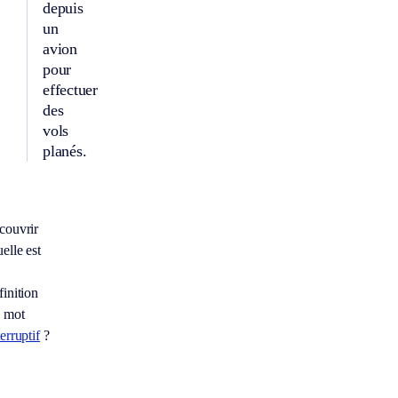
depuis
un
avion
pour
effectuer
des
vols
planés.
couvrir
elle est
finition
 mot
terruptif
?