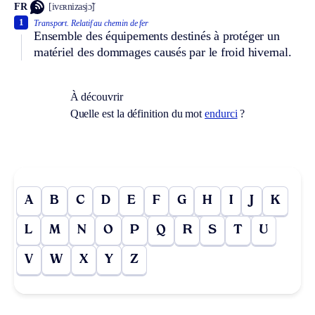
FR
[ivɛʀnizasjɔ̃]
1
Transport.
Relatif au chemin de fer
Ensemble des équipements destinés à protéger un
matériel des dommages causés par le froid hivernal.
À découvrir
Quelle est la définition du mot
endurci
?
A
B
C
D
E
F
G
H
I
J
K
L
M
N
O
P
Q
R
S
T
U
V
W
X
Y
Z