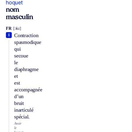
hoquet
nom
masculin
FR
[ɔkɛ]
Contraction
1
spasmodique
qui
secoue
le
diaphragme
et
est
accompagnée
d’un
bruit
inarticulé
spécial.
Avoir
le