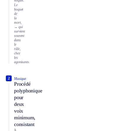
hoquet.
Le
hoquet
de
la
mort,
→ qui
survient
souvent
dans
le
râle,
chez
les
agonisants.
2
Musique.
Procédé
polyphonique
pour
deux
voix
minimum,
consistant
à