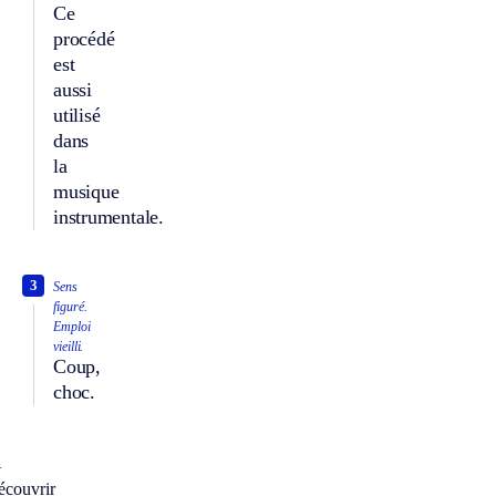
Ce
procédé
est
aussi
utilisé
dans
la
musique
instrumentale.
3
Sens
figuré.
Emploi
vieilli.
Coup,
choc.
À
écouvrir