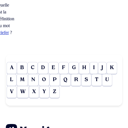
uelle
st la
éfinition
u mot
riefer
?
A
B
C
D
E
F
G
H
I
J
K
L
M
N
O
P
Q
R
S
T
U
V
W
X
Y
Z