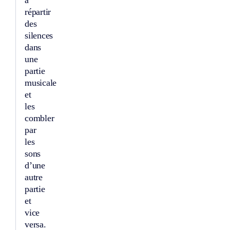
répartir
des
silences
dans
une
partie
musicale
et
les
combler
par
les
sons
d’une
autre
partie
et
vice
versa.