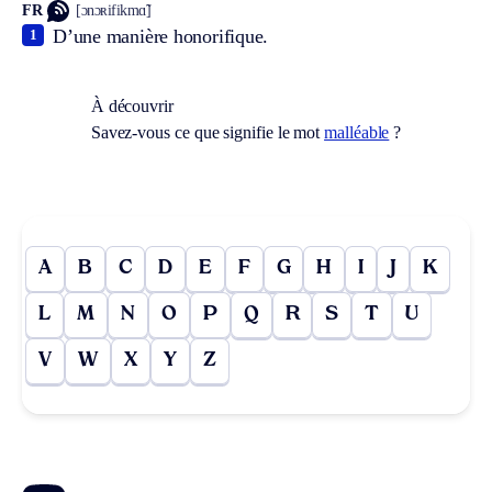
FR
[ɔnɔʀifikmɑ̃]
D’une manière honorifique.
1
À découvrir
Savez-vous ce que signifie le mot
malléable
?
A
B
C
D
E
F
G
H
I
J
K
L
M
N
O
P
Q
R
S
T
U
V
W
X
Y
Z