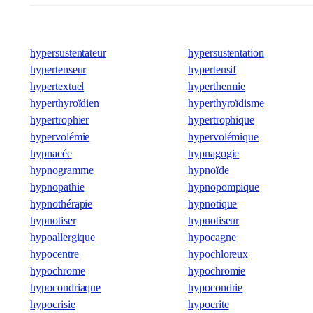
hypersustentateur
hypersustentation
hypertenseur
hypertensif
hypertextuel
hyperthermie
hyperthyroïdien
hyperthyroïdisme
hypertrophier
hypertrophique
hypervolémie
hypervolémique
hypnacée
hypnagogie
hypnogramme
hypnoïde
hypnopathie
hypnopompique
hypnothérapie
hypnotique
hypnotiser
hypnotiseur
hypoallergique
hypocagne
hypocentre
hypochloreux
hypochrome
hypochromie
hypocondriaque
hypocondrie
hypocrisie
hypocrite