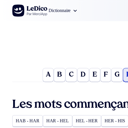
Aller au contenu
Dictionnaire
A
B
C
D
E
F
G
Les mots commençan
HAB - HAR
HAR - HEL
HEL - HER
HER - HIS