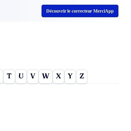
Découvrir le correcteur MerciApp
T
U
V
W
X
Y
Z