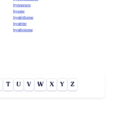
hypozeuxe
hysope
hystériforme
hystérite
hystérotome
T
U
V
W
X
Y
Z