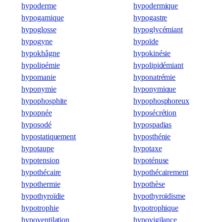
hypoderme
hypodermique
hypogamique
hypogastre
hypoglosse
hypoglycémiant
hypogyne
hypoïde
hypokhâgne
hypokinésie
hypolipémie
hypolipidémiant
hypomanie
hyponatrémie
hyponymie
hyponymique
hypophosphite
hypophosphoreux
hypopnée
hyposécrétion
hyposodé
hypospadias
hypostatiquement
hyposthénie
hypotaupe
hypotaxe
hypotension
hypoténuse
hypothécaire
hypothécairement
hypothermie
hypothèse
hypothyroïdie
hypothyroïdisme
hypotrophie
hypotrophique
hypoventilation
hypovigilance