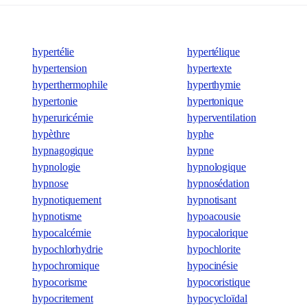
hypertélie
hypertélique
hypertension
hypertexte
hyperthermophile
hyperthymie
hypertonie
hypertonique
hyperuricémie
hyperventilation
hypèthre
hyphe
hypnagogique
hypne
hypnologie
hypnologique
hypnose
hypnosédation
hypnotiquement
hypnotisant
hypnotisme
hypoacousie
hypocalcémie
hypocalorique
hypochlorhydrie
hypochlorite
hypochromique
hypocinésie
hypocorisme
hypocoristique
hypocritement
hypocycloïdal