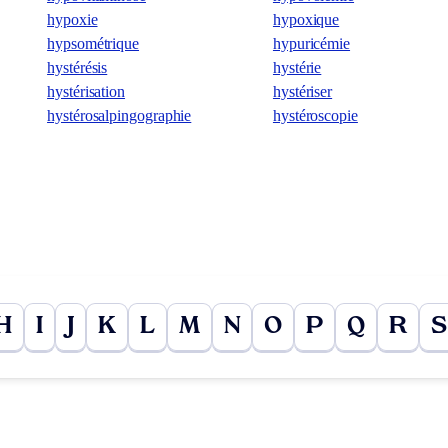
hypoxie
hypoxique
hypsométrique
hypuricémie
hystérésis
hystérie
hystérisation
hystériser
hystérosalpingographie
hystéroscopie
H
I
J
K
L
M
N
O
P
Q
R
S