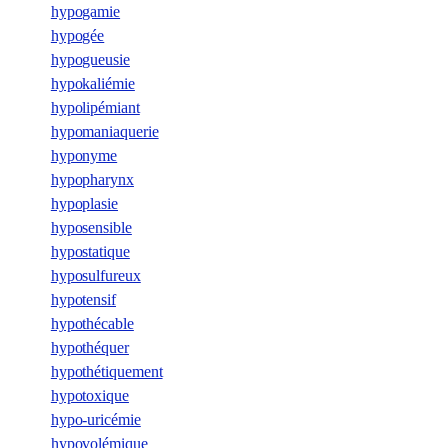
hypogamie
hypogée
hypogueusie
hypokaliémie
hypolipémiant
hypomaniaquerie
hyponyme
hypopharynx
hypoplasie
hyposensible
hypostatique
hyposulfureux
hypotensif
hypothécable
hypothéquer
hypothétiquement
hypotoxique
hypo-uricémie
hypovolémique