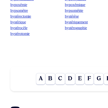
hypoxémie
hypoxémique
hypsomètre
hypsométrie
hystérectomie
hystérèse
hystérique
hystériquement
hystérocèle
hystérographie
hystérotomie
A
B
C
D
E
F
G