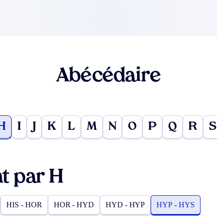
Abécédaire
H
I
J
K
L
M
N
O
P
Q
R
S
t par H
HIS - HOR
HOR - HYD
HYD - HYP
HYP - HYS