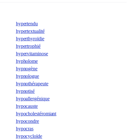
hypertendu
hypertextualité
hyperthyroïdie
hypertrophié
hypervitaminose
hypholome
hypnogène
hypnologue
hypnothérapeute
hypnotisé
hypoallergénique
hypocauste
hypocholestéromiant
hypocondre
hypocras
hypocycloïde