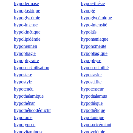
hypodermose
hypoesthésie
hypogastrique
hypogé
hypoglycémie
hypoglycémique
hypo-intense
hypo-intensité
hypokinétique
hypolaïs
hypolipidémie
hypomaniaque
hyponeurien
hyponomeute
hypophagie
hypophagique
hypophysaire
hypophyse
hyposensibilisation
hyposensibilité
hypostase
hypostasier
hypostyle
hyposulfite
hypotendu
hypotenseur
hypothalamique
hypothalamus
hypothénar
hypothèque
hypothéticodéductif
hypothétique
hypotonie
hypotonique
hypotypose
hypo-uricémiant
hypovitaminose
hypovolémie