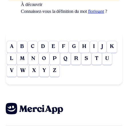
À découvrir
Connaissez-vous la définition du mot
florissant
?
A
B
C
D
E
F
G
H
I
J
K
L
M
N
O
P
Q
R
S
T
U
V
W
X
Y
Z