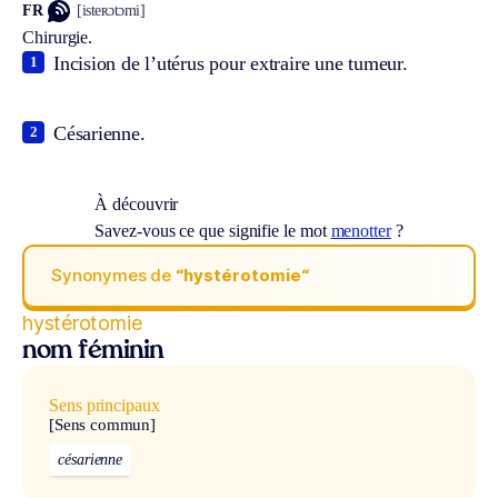
FR
[isteʀɔtɔmi]
Chirurgie.
Incision de l’utérus pour extraire une tumeur.
1
Césarienne.
2
À découvrir
Savez-vous ce que signifie le mot
menotter
?
Synonymes de
“hystérotomie“
hystérotomie
nom féminin
Sens principaux
[Sens commun]
césarienne