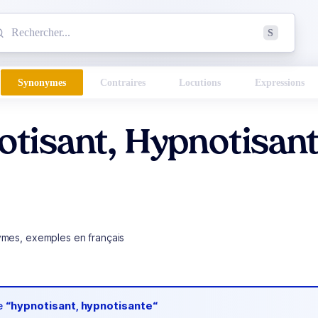
mmencez à chercher un mot dans le dictionnaire :
S
esults found.
Synonymes
Contraires
Locutions
Expressions
tisant, Hypnotisan
ymes, exemples en français
de
“hypnotisant, hypnotisante“