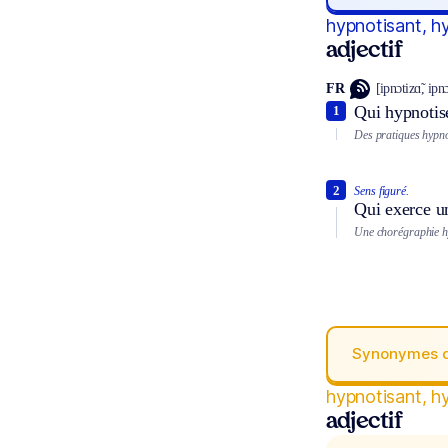
hypnotisant, h
adjectif
FR
[ipnɔtizɑ̃, ipnɔ
Qui hypnotis
1
Des pratiques hypno
2
Sens figuré.
Qui exerce un
Une chorégraphie h
Synonymes 
hypnotisant, h
adjectif