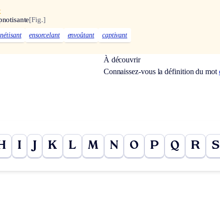
x
pnotisante
[Fig.]
nétisant
ensorcelant
envoûtant
captivant
À découvrir
Connaissez-vous la définition du mot
H
I
J
K
L
M
N
O
P
Q
R
S