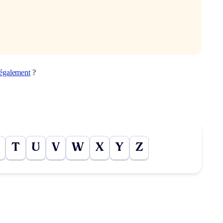
également
?
T
U
V
W
X
Y
Z