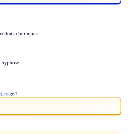
roduits chimiques.
l’hypnose.
épeçage
?