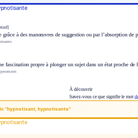
ypnotisante
tizɑ̃t]
e grâce à des manœuvres de suggestion ou par l’absorption de p
tisantes.
e fascination propre à plonger un sujet dans un état proche de 
ypnotisante.
À découvrir
Savez-vous ce que signifie le mot
d
de
“hypnotisant, hypnotisante“
ypnotisante