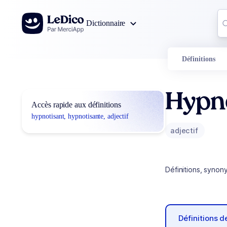
Aller au contenu
Co
Dictionnaire
0
r
Définitions
Hypno
Accès rapide aux définitions
hypnotisant, hypnotisante, adjectif
adjectif
Définitions, synon
Définitions 