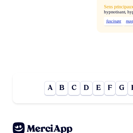
Sens principau
hypnotisant, hy
fascinant
mag
A
B
C
D
E
F
G