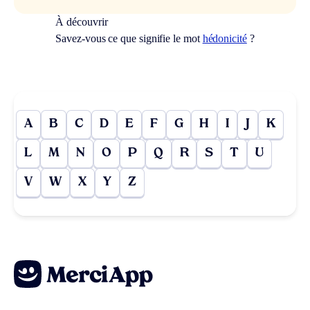
À découvrir
Savez-vous ce que signifie le mot
hédonicité
?
A
B
C
D
E
F
G
H
I
J
K
L
M
N
O
P
Q
R
S
T
U
V
W
X
Y
Z