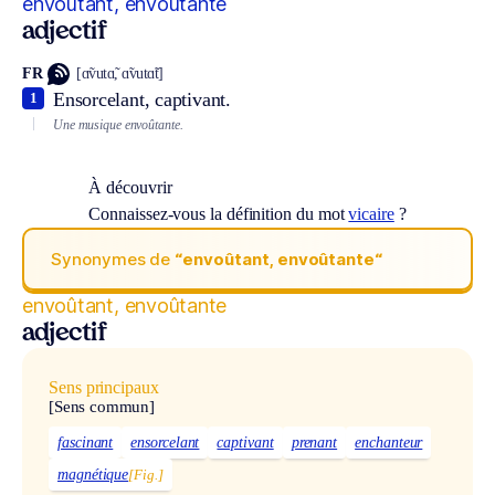
envoûtant, envoûtante
adjectif
FR
[ɑ̃vutɑ̃, ɑ̃vutɑ̃t]
Ensorcelant, captivant.
1
Une musique envoûtante.
À découvrir
Connaissez-vous la définition du mot
vicaire
?
Synonymes de
“envoûtant, envoûtante“
envoûtant, envoûtante
adjectif
Sens principaux
[Sens commun]
fascinant
ensorcelant
captivant
prenant
enchanteur
magnétique
[Fig.]