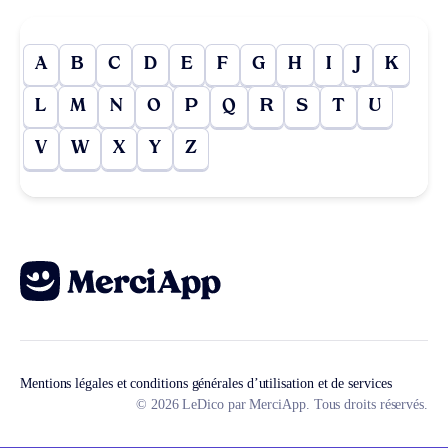
A
B
C
D
E
F
G
H
I
J
K
L
M
N
O
P
Q
R
S
T
U
V
W
X
Y
Z
Mentions légales et conditions générales d’utilisation et de services
© 2026 LeDico par MerciApp. Tous droits réservés.