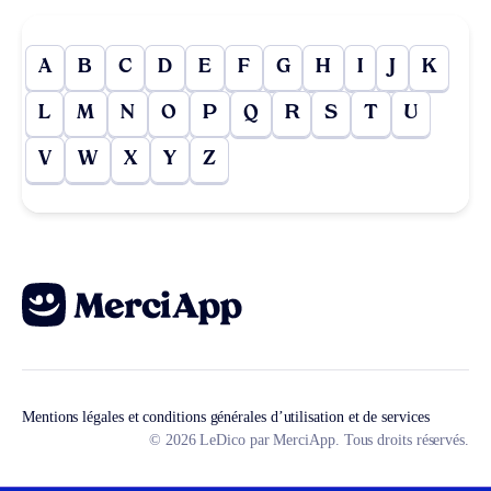
A
B
C
D
E
F
G
H
I
J
K
L
M
N
O
P
Q
R
S
T
U
V
W
X
Y
Z
Mentions légales et conditions générales d’utilisation et de services
© 2026 LeDico par MerciApp. Tous droits réservés.