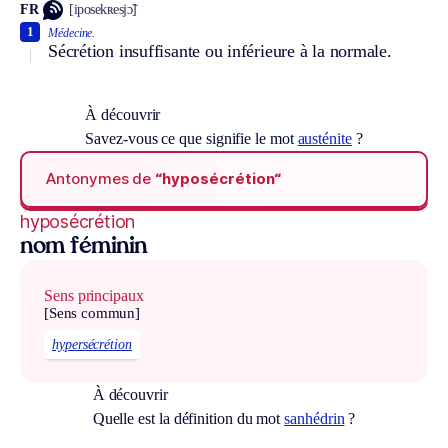
FR
[iposekʀesjɔ̃]
1
Médecine.
Sécrétion insuffisante ou inférieure à la normale.
À découvrir
Savez-vous ce que signifie le mot
austénite
?
Antonymes de
“hyposécrétion“
hyposécrétion
nom féminin
Sens principaux
[Sens commun]
hypersécrétion
À découvrir
Quelle est la définition du mot
sanhédrin
?