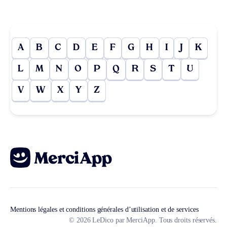
A
B
C
D
E
F
G
H
I
J
K
L
M
N
O
P
Q
R
S
T
U
V
W
X
Y
Z
Mentions légales et conditions générales d’utilisation et de services
© 2026 LeDico par MerciApp. Tous droits réservés.