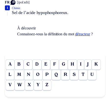
FR
[ipofɔsfit]
1
Chimie.
Sel de l’acide hypophosphoreux.
À découvrir
Connaissez-vous la définition du mot
détracteur
?
A
B
C
D
E
F
G
H
I
J
K
L
M
N
O
P
Q
R
S
T
U
V
W
X
Y
Z