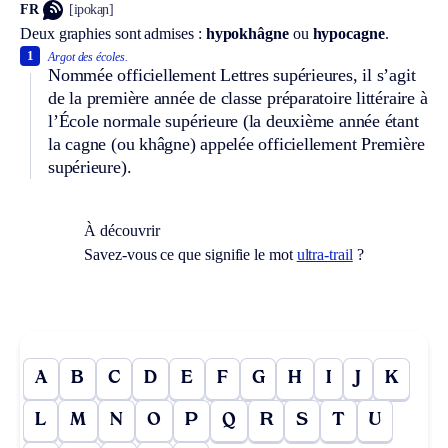
FR
[ipokaɲ]
Deux graphies sont admises :
hypokhâgne
ou
hypocagne
.
1
Argot des écoles.
Nommée officiellement Lettres supérieures, il s’agit
de la première année de classe préparatoire littéraire à
l’École normale supérieure (la deuxième année étant
la cagne (ou khâgne) appelée officiellement Première
supérieure).
À découvrir
Savez-vous ce que signifie le mot
ultra-trail
?
A
B
C
D
E
F
G
H
I
J
K
L
M
N
O
P
Q
R
S
T
U