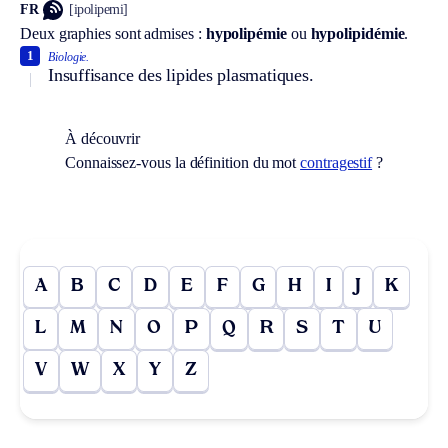
FR
[ipolipemi]
Deux graphies sont admises :
hypolipémie
ou
hypolipidémie
.
1
Biologie.
Insuffisance des lipides plasmatiques.
À découvrir
Connaissez-vous la définition du mot
contragestif
?
A
B
C
D
E
F
G
H
I
J
K
L
M
N
O
P
Q
R
S
T
U
V
W
X
Y
Z