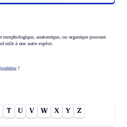
nt morphologique, anatomique, ou organique pouvant
d utile à une autre espèce.
érophiline
?
T
U
V
W
X
Y
Z