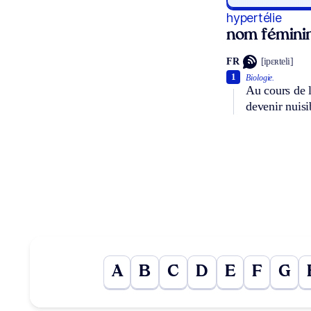
hypertélie
nom fémini
FR
[ipɛʀteli]
1
Biologie.
Au cours de 
devenir nuisi
A
B
C
D
E
F
G