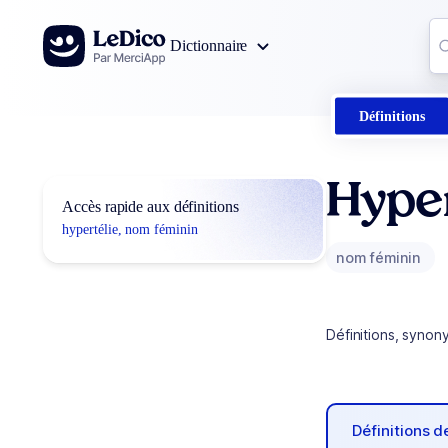
Aller au contenu
Co
Dictionnaire
0
r
Définitions
Hyper
Accès rapide aux définitions
hypertélie, nom féminin
nom féminin
Définitions, synon
Définitions 