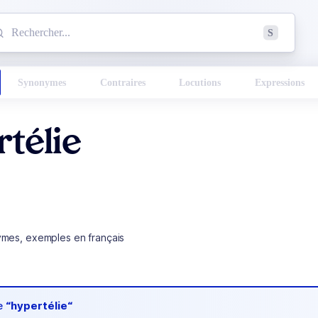
mmencez à chercher un mot dans le dictionnaire :
S
esults found.
Synonymes
Contraires
Locutions
Expressions
télie
ymes, exemples en français
de
“hypertélie“