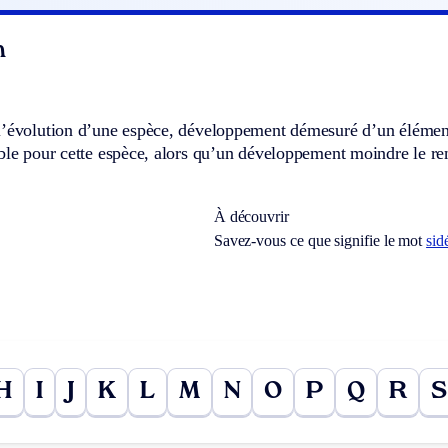
n
l’évolution d’une espèce, développement démesuré d’un éléme
ble pour cette espèce, alors qu’un développement moindre le ren
À découvrir
Savez-vous ce que signifie le mot
sid
H
I
J
K
L
M
N
O
P
Q
R
S