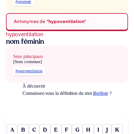
hypopnée
Antonymes de
“hypoventilation“
hypoventilation
nom féminin
Sens principaux
[Sens commun]
hyperventilation
À découvrir
Connaissez-vous la définition du mot
libelliste
?
A
B
C
D
E
F
G
H
I
J
K