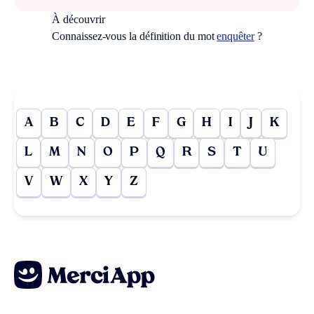
À découvrir
Connaissez-vous la définition du mot
enquêter
?
A
B
C
D
E
F
G
H
I
J
K
L
M
N
O
P
Q
R
S
T
U
V
W
X
Y
Z