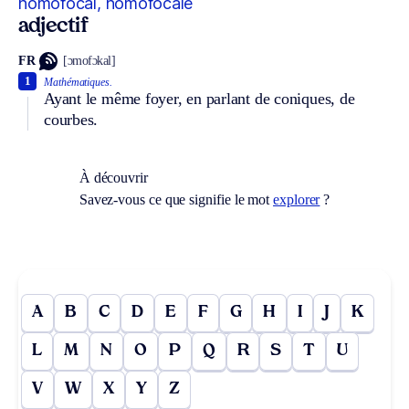
homofocal, homofocale
adjectif
FR
[ɔmofɔkal]
1
Mathématiques.
Ayant le même foyer, en parlant de coniques, de
courbes.
À découvrir
Savez-vous ce que signifie le mot
explorer
?
A
B
C
D
E
F
G
H
I
J
K
L
M
N
O
P
Q
R
S
T
U
V
W
X
Y
Z