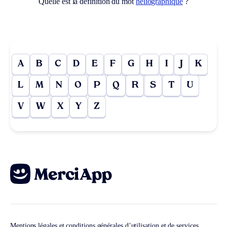
Quelle est la définition du mot
héliographique
?
A
B
C
D
E
F
G
H
I
J
K
L
M
N
O
P
Q
R
S
T
U
V
W
X
Y
Z
Mentions légales et conditions générales d’utilisation et de services