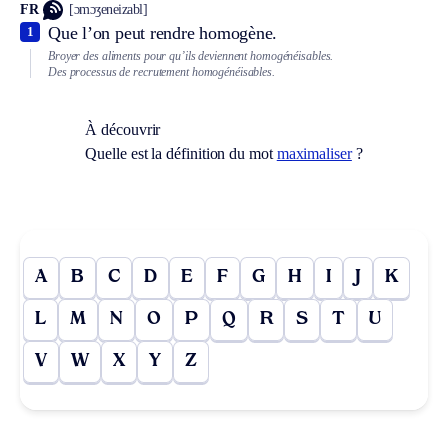
FR
[ɔmɔʒeneizabl]
Que l’on peut rendre homogène.
1
Broyer des aliments pour qu’ils deviennent homogénéisables.
Des processus de recrutement homogénéisables.
À découvrir
Quelle est la définition du mot
maximaliser
?
A
B
C
D
E
F
G
H
I
J
K
L
M
N
O
P
Q
R
S
T
U
V
W
X
Y
Z