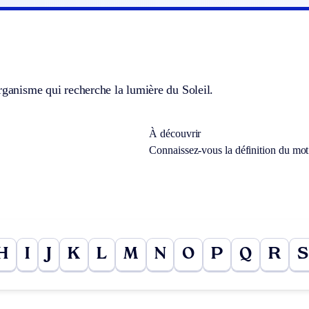
rganisme qui recherche la lumière du Soleil.
À découvrir
Connaissez-vous la définition du mo
H
I
J
K
L
M
N
O
P
Q
R
S