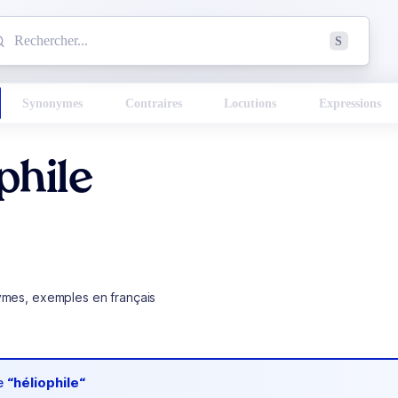
mmencez à chercher un mot dans le dictionnaire :
S
esults found.
Synonymes
Contraires
Locutions
Expressions
phile
ymes, exemples en français
de
“héliophile“