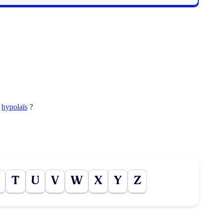
t
hypolaïs
?
T
U
V
W
X
Y
Z