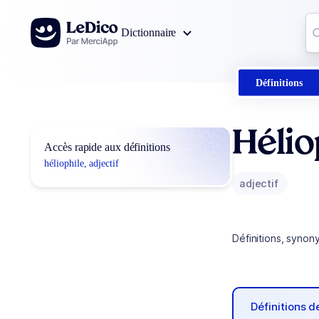
Aller au contenu
Co
Dictionnaire
0
r
Définitions
Hélio
Accès rapide aux définitions
héliophile, adjectif
adjectif
Définitions, synon
Définitions 