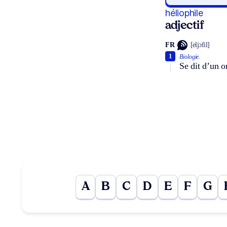
héliophile
adjectif
FR
[eljɔfil]
1
Biologie.
Se dit d’un o
A
B
C
D
E
F
G